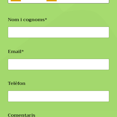
Nom i cognoms*
Email*
Telèfon
Comentaris