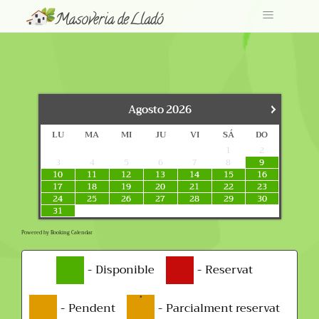
›
Agosto
2026
LU
MA
MI
JU
VI
SÁ
DO
1
2
3
4
5
6
7
8
9
10
11
12
13
14
15
16
17
18
19
20
21
22
23
24
25
26
27
28
29
30
31
Powered by
Booking Calendar
-
Disponible
-
Reservat
·
-
Pendent
-
Parcialment reservat