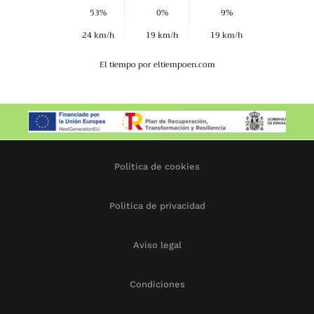
53%
0%
9%
24 km/h
19 km/h
19 km/h
El tiempo
por eltiempoen.com
Política de cookies
Politica de privacidad
Aviso legal
Condiciones