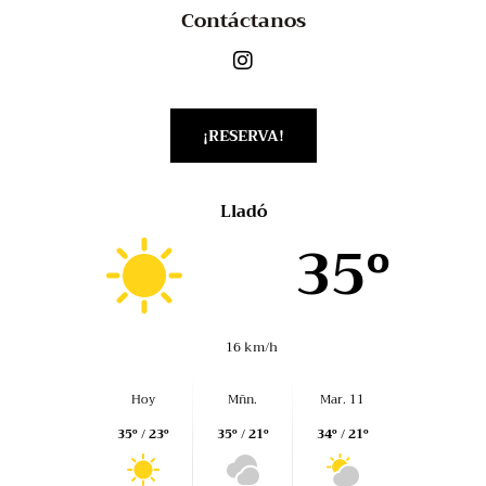
Contáctanos
¡RESERVA!
Lladó
35º
16 km/h
Hoy
Mñn.
Mar. 11
35º / 23º
35º / 21º
34º / 21º