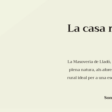
La casa 
La Masoveria de Lladó, 
plena natura, als afor
rural ideal per a una e
Som