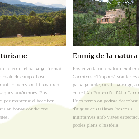
turisme
Enmig de la natura
m la terra i el paisatge, format
Ens envolta una natura exubera
mosaic de camps, bosc
Garrotxes d’Empordà són terres 
ani i oliveres, on hi pasturen
paisatge únic, rural i salvatge, a 
 vaques autòctones. Ens
entre l’Alt Empordà i l’Alta Garro
m per mantenir el bosc ben
Unes terres on podràs descobrir 
at i en bones condicions
d’aigües cristal·lines, boscos i
ques.
muntanyes amb vistes espectacu
pobles plens d’història.