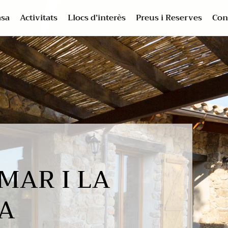
asa
Activitats
Llocs d’interès
Preus i Reserves
Con
MAR I LA
A