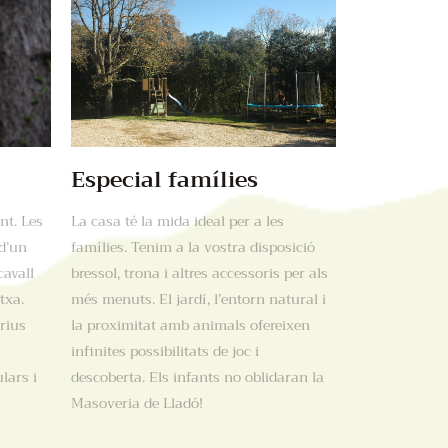
Especial famílies
nt. Les
La casa té la mida ideal per a les
d’un
famílies. Tenim a la vostra disposició
cavall
bressol, trona i altres accessoris per als
txa.
més menuts. El jardí, l’entorn natural i
rius
la proximitat amb animals ofereixen
infinites possibilitats de joc i
lars i
descoberta. Els infants no oblidaran la
Masoveria de Lladó!