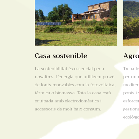
Casa sostenible
Agro
La sostenibilitat és essencial per a
Treballe
nosaltres. L’energia que utilitzem prové
per un 
de fonts renovables com la fotovoltaica,
mediterr
tèrmica o biomassa. Tota la casa està
ponis i
equipada amb electrodomèstics i
esforce
accessoris de molt baix consum.
gestion
ecològi