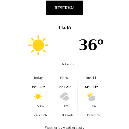
RESERVA!
Lladó
36º
16 km/h
Today
Tmrw.
Tue. 11
35º / 23º
35º / 21º
34º / 21º
53%
0%
9%
24 km/h
19 km/h
19 km/h
Weather
by weatherin.org