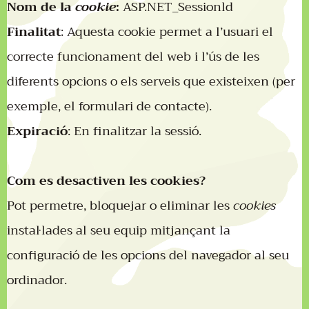
Nom de la
cookie
:
ASP.NET_Sessionld
Finalitat
: Aquesta cookie permet a l’usuari el
correcte funcionament del web i l’ús de les
diferents opcions o els serveis que existeixen (per
exemple, el formulari de contacte).
Expiració
: En finalitzar la sessió.
Com es desactiven les cookies?
Pot permetre, bloquejar o eliminar les
cookies
instal·lades al seu equip mitjançant la
configuració de les opcions del navegador al seu
ordinador.