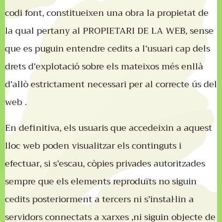
codi font, constitueixen una obra la propietat de
la qual pertany al PROPIETARI DE LA WEB, sense
que es puguin entendre cedits a l’usuari cap dels
drets d’explotació sobre els mateixos més enllà
d’allò estrictament necessari per al correcte ús del
web .
En definitiva, els usuaris que accedeixin a aquest
lloc web poden visualitzar els continguts i
efectuar, si s’escau, còpies privades autoritzades
sempre que els elements reproduïts no siguin
cedits posteriorment a tercers ni s’instal·lin a
servidors connectats a xarxes ,ni siguin objecte de