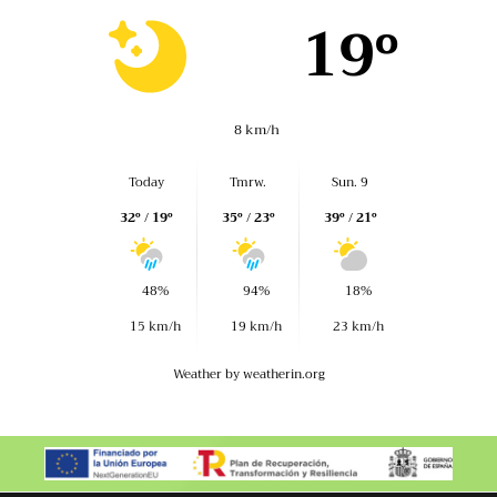
19º
8 km/h
Today
Tmrw.
Sun. 9
32º / 19º
35º / 23º
39º / 21º
48%
94%
18%
15 km/h
19 km/h
23 km/h
Weather
by weatherin.org