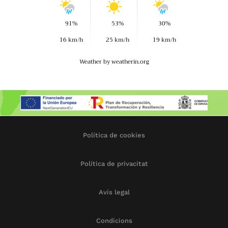
91%
53%
30%
16 km/h
25 km/h
19 km/h
Weather
by weatherin.org
Política de cookies
Política de privacitat
Avís legal
Condicions