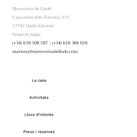
Masoveria de Lladó
Casa nova d’en Pascual, S/N
17745 Lladó (Girona)
Veure el mapa
(+34) 639 508 587
|
(+34) 618 366 016
mariona@masoveriadellado.com
La casa
Activitats
Llocs d'interès
Preus i reserves