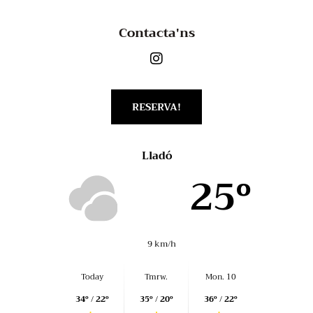
Contacta'ns
RESERVA!
Lladó
25º
9 km/h
Today
Tmrw.
Mon. 10
34º / 22º
35º / 20º
36º / 22º