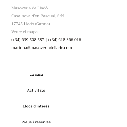
Masoveria de Lladó
Casa nova d’en Pascual, S/N
17745 Lladó (Girona)
Veure el mapa
(+34) 639 508 587
|
(+34) 618 366 016
mariona@masoveriadellado.com
La casa
Activitats
Llocs d'interès
Preus i reserves