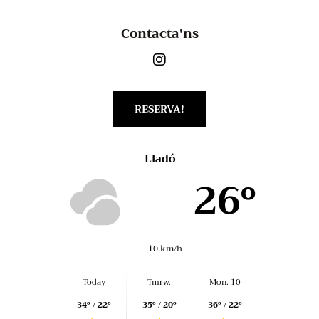
Contacta'ns
RESERVA!
Lladó
26º
10 km/h
Today
Tmrw.
Mon. 10
34º / 22º
35º / 20º
36º / 22º