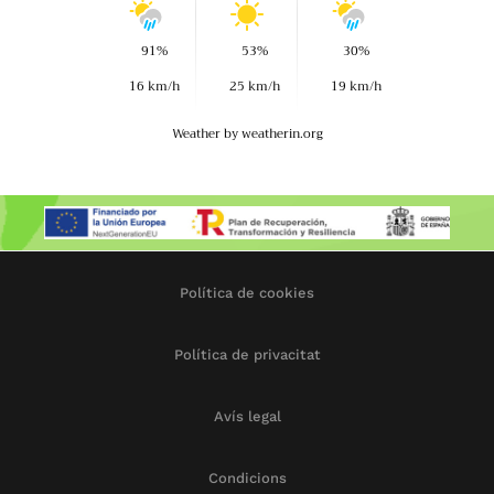
91%
53%
30%
16 km/h
25 km/h
19 km/h
Weather
by weatherin.org
Política de cookies
Política de privacitat
Avís legal
Condicions