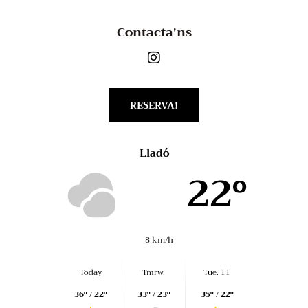
Contacta'ns
RESERVA!
Lladó
22º
8 km/h
Today
Tmrw.
Tue. 11
36º / 22º
33º / 23º
35º / 22º