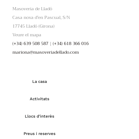
Masoveria de Lladó
Casa nova d’en Pascual, S/N
17745 Lladó (Girona)
Veure el mapa
(+34) 639 508 587
|
(+34) 618 366 016
mariona@masoveriadellado.com
La casa
Activitats
Llocs d'interès
Preus i reserves