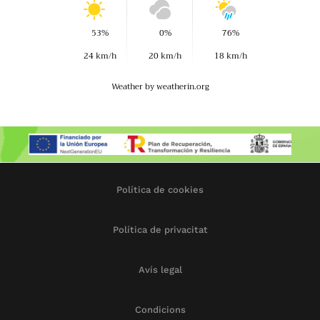
53%
0%
76%
24 km/h
20 km/h
18 km/h
Weather
by weatherin.org
Política de cookies
Política de privacitat
Avís legal
Condicions